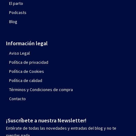
Curso de Posgrado en Medicina
Materno-Fetal [ENG]
Fecha de inicio
: Por confirmar.
Formato
: Prácticas
presenciales, Clases online
Lugar
: Prácticas en India,
New Delhi
Idioma
: English