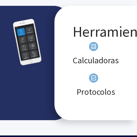
Cribado y Diagnóstico Prenatal
Básico [ENG]
BASICO
INGLÉS
ONLINE
El curso enseña el método práctico para medir la
translucencia nucal, para realizar el estudio anatómico
fetal y una ecocardiografía. En los últimos años ha
habido una rápida evolución de las técnicas genéticas,
ya que, de tener un único estudio genético disponible, el
cariotipo, se ha pasado a tener métodos no invasivos de
predicción precoz. La actualización del tema es una
necesidad del colectivo de médicos-matronas.