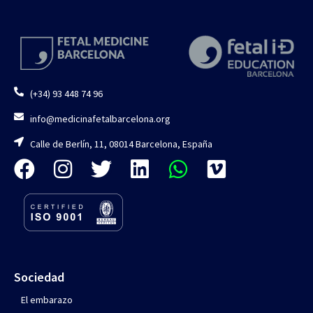
Idioma:
Inglés
€
120,00
-
€
132,00
VER DETALLES