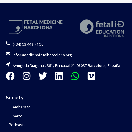
(+34) 93 448 74 96
info@medicinafetalbarcelona.org
Avinguda Diagonal, 361, Principal 2ª, 08037 Barcelona, España
Society
El embarazo
El parto
Podcasts