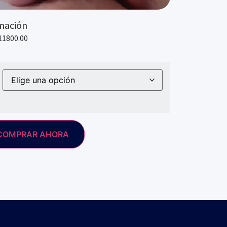
mación
11800.00
COMPRAR AHORA