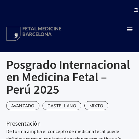
Posgrado Internacional
en Medicina Fetal –
Perú 2025
AVANZADO
CASTELLANO
MIXTO
Presentación
De forma amplia el concepto de medicina fetal puede
definirse como el conjunto de acciones preventivas y/o