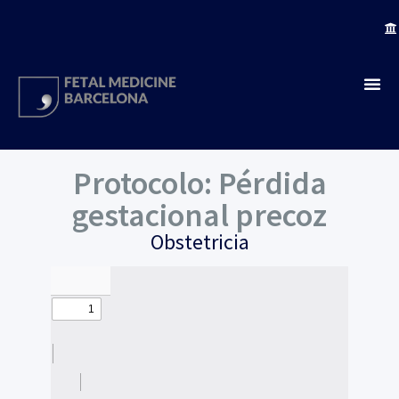
Protocolo: Pérdida
gestacional precoz
Obstetricia