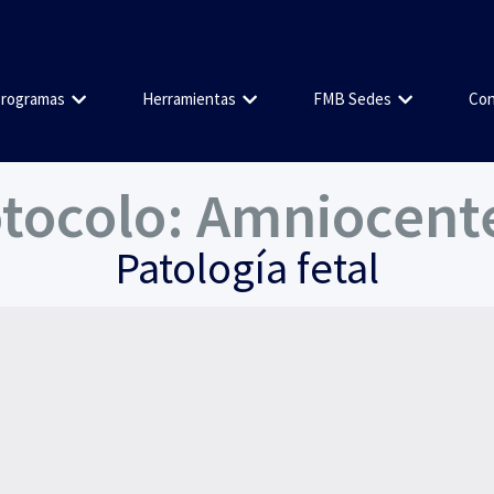
rogramas
Herramientas
FMB Sedes
Con
tocolo: Amniocent
Patología fetal