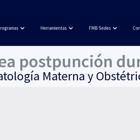
rogramas
Herramientas
FMB Sedes
Con
ea postpunción dur
atología Materna y Obstétri