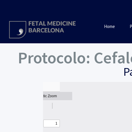
Home
P
Protocolo: Cefal
P