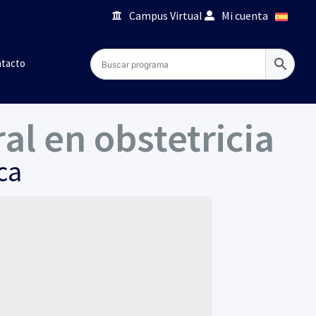
Campus Virtual
Mi cuenta
tacto
al en obstetricia
ca